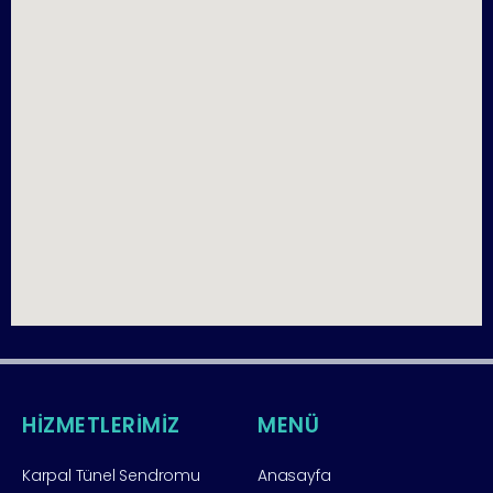
HİZMETLERİMİZ
MENÜ
Karpal Tünel Sendromu
Anasayfa