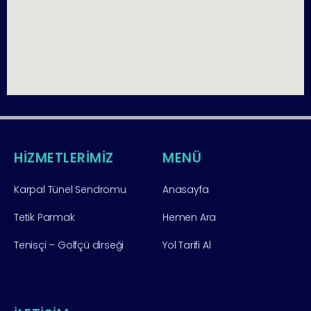
HİZMETLERİMİZ
MENÜ
Karpal Tünel Sendromu
Anasayfa
Tetik Parmak
Hemen Ara
Tenisçi – Golfçü dirseği
Yol Tarifi Al