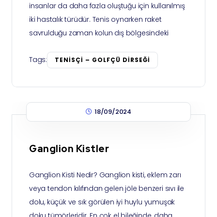
insanlar da daha fazla oluştuğu için kullanılmış
iki hastalık türüdür. Tenis oynarken raket
savrulduğu zaman kolun dış bölgesindeki
Tags:
TENISÇI – GOLFÇÜ DIRSEĞI
18/09/2024
Ganglion Kistler
Ganglion Kisti Nedir? Ganglion kisti, eklem zarı
veya tendon kılıfından gelen jöle benzeri sıvı ile
dolu, küçük ve sık görülen iyi huylu yumuşak
doku tümörleridir. En çok el bileğinde, daha