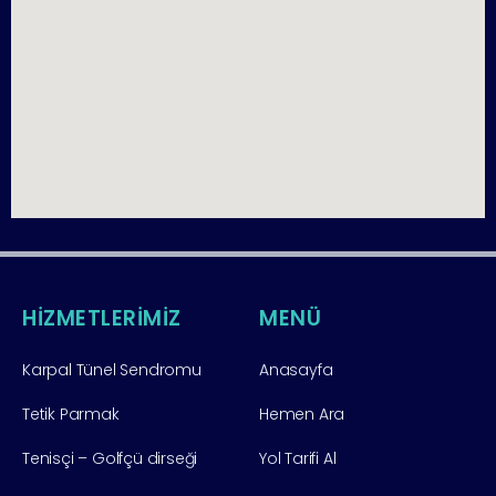
HİZMETLERİMİZ
MENÜ
Karpal Tünel Sendromu
Anasayfa
Tetik Parmak
Hemen Ara
Tenisçi – Golfçü dirseği
Yol Tarifi Al